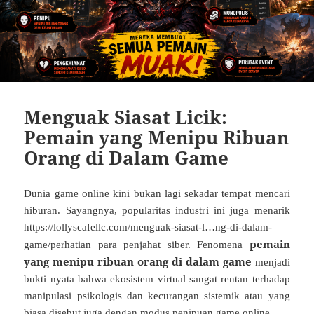
Menguak Siasat Licik:
Pemain yang Menipu Ribuan
Orang di Dalam Game
Dunia game online kini bukan lagi sekadar tempat mencari
hiburan. Sayangnya, popularitas industri ini juga menarik
https://lollyscafellc.com/menguak-siasat-l…ng-di-dalam-
pemain
game/perhatian para penjahat siber. Fenomena
yang menipu ribuan orang di dalam game
menjadi
bukti nyata bahwa ekosistem virtual sangat rentan terhadap
manipulasi psikologis dan kecurangan sistemik atau yang
biasa disebut juga dengan modus penipuan game online.