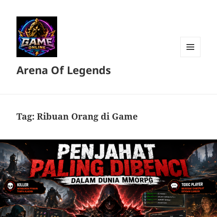
MENU
Arena Of Legends
DAN
WIDGET
Tag:
Ribuan Orang di Game