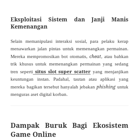
Eksploitasi Sistem dan Janji Manis
Kemenangan
Selain memanipulasi interaksi sosial, para pelaku kerap
menawarkan jalan pintas untuk memenangkan permainan.
cheat
Mereka mempromosikan bot otomatis,
, atau bahkan
trik khusus untuk memenangkan permainan yang sedang
situs slot super scatter
tren seperti
yang menjanjikan
keuntungan instan. Padahal, tautan atau aplikasi yang
phishing
mereka bagikan tersebut hanyalah jebakan
untuk
menguras aset digital korban.
Dampak Buruk Bagi Ekosistem
Game Online