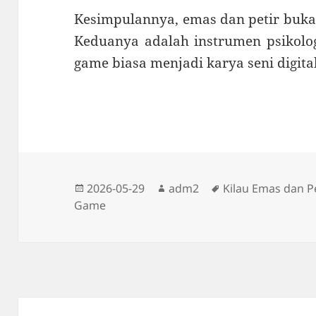
Kesimpulannya, emas dan petir buka
Keduanya adalah instrumen psikolog
game biasa menjadi karya seni digit
Diposkan
Penulis
Tag
2026-05-29
adm2
Kilau Emas dan P
pada
Game