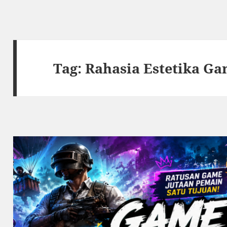
Tag:
Rahasia Estetika G