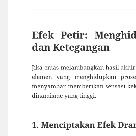
Efek Petir: Menghi
dan Ketegangan
Jika emas melambangkan hasil akhir
elemen yang menghidupkan proses
menyambar memberikan sensasi keku
dinamisme yang tinggi.
1. Menciptakan Efek Dra