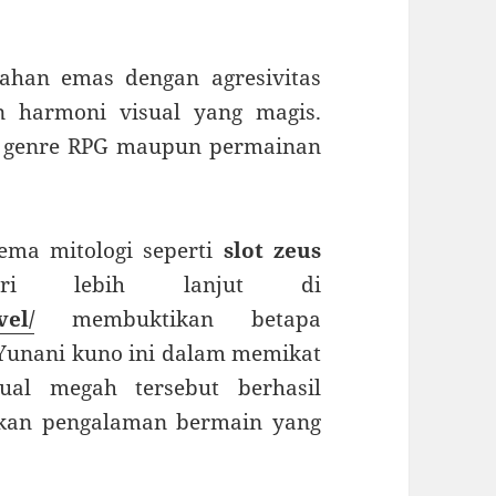
ahan emas dengan agresivitas
n harmoni visual yang magis.
m genre RPG maupun permainan
tema mitologi seperti
slot zeus
ri lebih lanjut di
vel/
membuktikan betapa
 Yunani kuno ini dalam memikat
sual megah tersebut berhasil
ikan pengalaman bermain yang