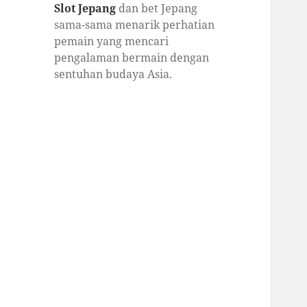
Slot Jepang
dan bet Jepang
sama-sama menarik perhatian
pemain yang mencari
pengalaman bermain dengan
sentuhan budaya Asia.