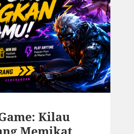
 Game: Kilau
yang Memikat