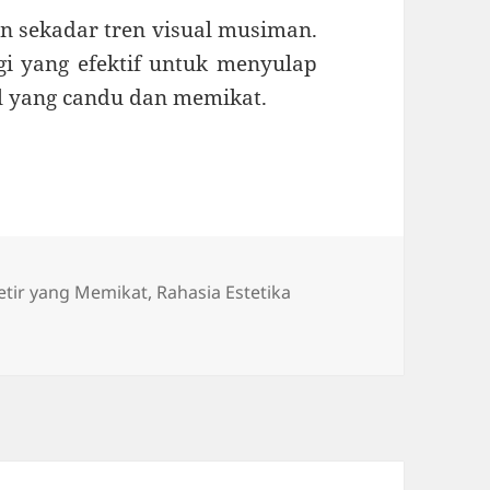
n sekadar tren visual musiman.
i yang efektif untuk menyulap
al yang candu dan memikat.
etir yang Memikat
,
Rahasia Estetika