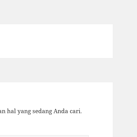
 hal yang sedang Anda cari.