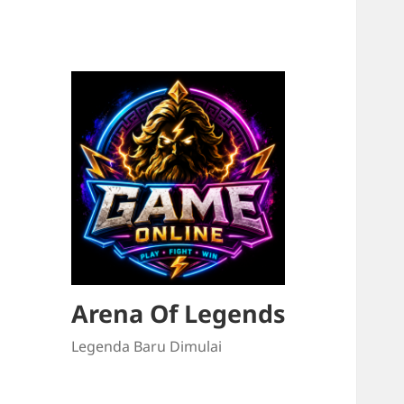
Arena Of Legends
Legenda Baru Dimulai