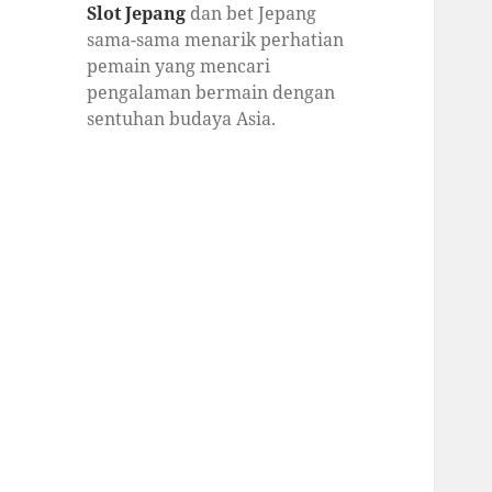
Slot Jepang
dan bet Jepang
sama-sama menarik perhatian
pemain yang mencari
pengalaman bermain dengan
sentuhan budaya Asia.