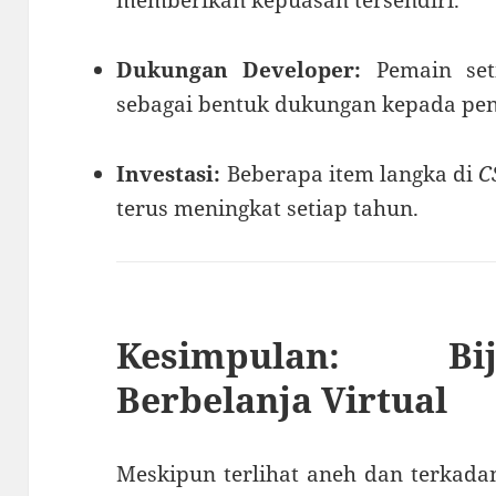
Dukungan Developer:
Pemain set
sebagai bentuk dukungan kepada pe
Investasi:
Beberapa item langka di
C
terus meningkat setiap tahun.
Kesimpulan: Bi
Berbelanja Virtual
Meskipun terlihat aneh dan terkadan