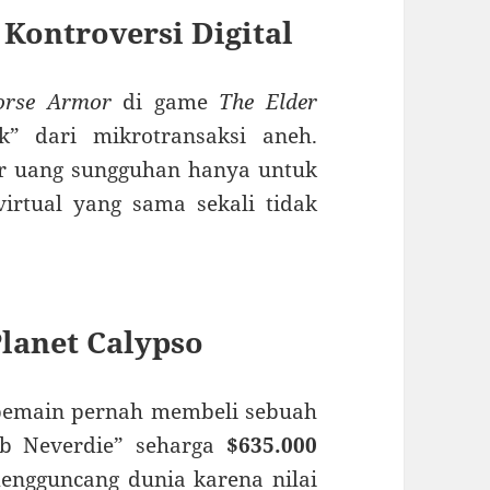
Kontroversi Digital
rse Armor
di game
The Elder
” dari mikrotransaksi aneh.
r uang sungguhan hanya untuk
rtual yang sama sekali tidak
lanet Calypso
 pemain pernah membeli sebuah
ub Neverdie” seharga
$635.000
 mengguncang dunia karena nilai