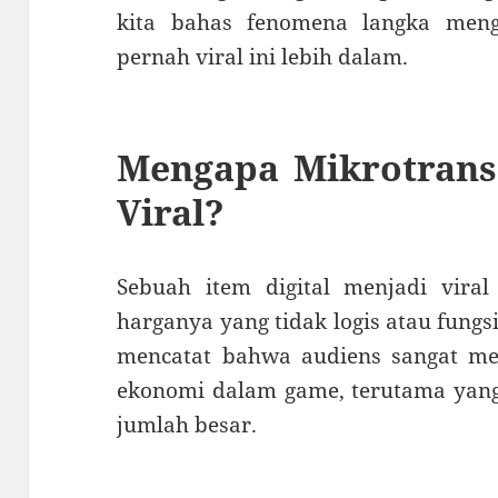
kita bahas fenomena langka men
pernah viral ini lebih dalam.
Mengapa Mikrotrans
Viral?
Sebuah item digital menjadi viral
harganya yang tidak logis atau fungs
mencatat bahwa audiens sangat m
ekonomi dalam game, terutama yang
jumlah besar.