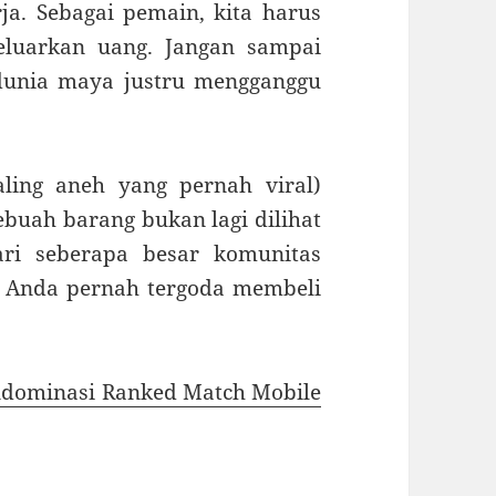
a. Sebagai pemain, kita harus
eluarkan uang. Jangan sampai
 dunia maya justru mengganggu
ling aneh yang pernah viral)
buah barang bukan lagi dilihat
ari seberapa besar komunitas
 Anda pernah tergoda membeli
endominasi Ranked Match Mobile