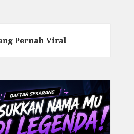
ang Pernah Viral