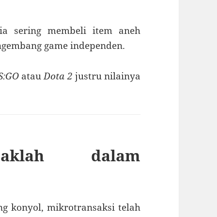
ia sering membeli item aneh
ngembang game independen.
S:GO
atau
Dota 2
justru nilainya
jaklah dalam
g konyol, mikrotransaksi telah