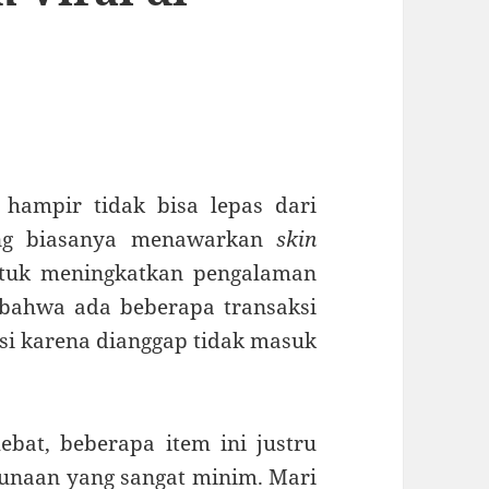
hampir tidak bisa lepas dari
ng biasanya menawarkan
skin
ntuk meningkatkan pengalaman
bahwa ada beberapa transaksi
rsi karena dianggap tidak masuk
ebat, beberapa item ini justru
gunaan yang sangat minim. Mari