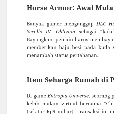
Horse Armor: Awal Mula 
Banyak gamer menganggap
DLC Ho
Scrolls IV: Oblivion
sebagai “kakek
Bayangkan, pemain harus membaya
memberikan baju besi pada kuda vi
menambah status pertahanan.
Item Seharga Rumah di P
Di game
Entropia Universe
, seorang
kelab malam virtual bernama “Cl
(sekitar Rp9 miliar). Transaksi ini