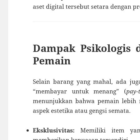
aset digital tersebut setara dengan p
Dampak Psikologis 
Pemain
Selain barang yang mahal, ada juga
“membayar untuk menang” (
pay-
menunjukkan bahwa pemain lebih 
aspek estetika atau gengsi semata.
Eksklusivitas:
Memiliki item yang
memberikan kepuasan tersendiri.